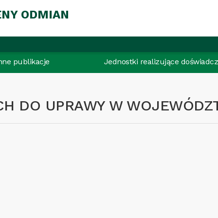
ENY ODMIAN
inne publikacje
Jednostki realizujące doświadcz
YCH DO UPRAWY W WOJEWÓDZ