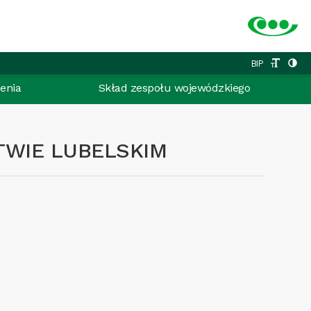
BIP
enia
Skład zespołu wojewódzkiego
TWIE LUBELSKIM