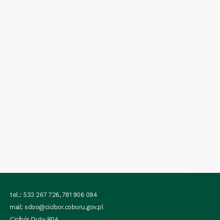
tel.: 533 267 726, 781 906 094
mail:
sdoo@cicibor.coboru.gov.pl
Cicibór Duży 80A